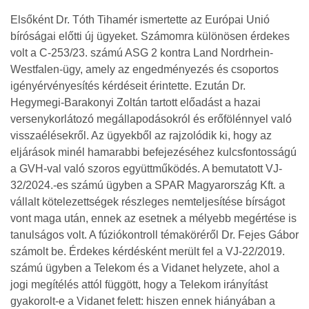
Elsőként Dr. Tóth Tihamér ismertette az Európai Unió
bíróságai előtti új ügyeket. Számomra különösen érdekes
volt a C-253/23. számú ASG 2 kontra Land Nordrhein-
Westfalen-ügy, amely az engedményezés és csoportos
igényérvényesítés kérdéseit érintette. Ezután Dr.
Hegymegi-Barakonyi Zoltán tartott előadást a hazai
versenykorlátozó megállapodásokról és erőfölénnyel való
visszaélésekről. Az ügyekből az rajzolódik ki, hogy az
eljárások minél hamarabbi befejezéséhez kulcsfontosságú
a GVH-val való szoros együttműködés. A bemutatott VJ-
32/2024.-es számú ügyben a SPAR Magyarország Kft. a
vállalt kötelezettségek részleges nemteljesítése bírságot
vont maga után, ennek az esetnek a mélyebb megértése is
tanulságos volt. A fúziókontroll témaköréről Dr. Fejes Gábor
számolt be. Érdekes kérdésként merült fel a VJ-22/2019.
számú ügyben a Telekom és a Vidanet helyzete, ahol a
jogi megítélés attól függött, hogy a Telekom irányítást
gyakorolt-e a Vidanet felett: hiszen ennek hiányában a