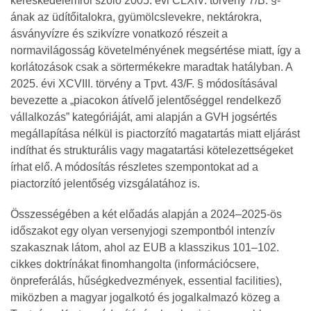
kereskedelemről szóló 2005. évi CLXIV. törvény 7/B. §-
ának az üdítőitalokra, gyümölcslevekre, nektárokra,
ásványvízre és szikvízre vonatkozó részeit a
normavilágosság követelményének megsértése miatt, így a
korlátozások csak a sörtermékekre maradtak hatályban. A
2025. évi XCVIII. törvény a Tpvt. 43/F. § módosításával
bevezette a „piacokon átívelő jelentőséggel rendelkező
vállalkozás” kategóriáját, ami alapján a GVH jogsértés
megállapítása nélkül is piactorzító magatartás miatt eljárást
indíthat és strukturális vagy magatartási kötelezettségeket
írhat elő. A módosítás részletes szempontokat ad a
piactorzító jelentőség vizsgálatához is.
Összességében a két előadás alapján a 2024–2025‐ös
időszakot egy olyan versenyjogi szempontból intenzív
szakasznak látom, ahol az EUB a klasszikus 101–102.
cikkes doktrínákat finomhangolta (információcsere,
önpreferálás, hűségkedvezmények, essential facilities),
miközben a magyar jogalkotó és jogalkalmazó közeg a