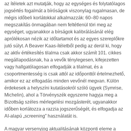
az ítéletek azt mutatják, hogy az egységes és folytatólagos
jogsértés fogalmát a bíróságok viszonylag rugalmasan, de
mégis időbeli korlátokkal alkalmazzák: 60–80 napos
megszakítás önmagában nem feltétlenül töri meg az
egységet, ugyanakkor a bírságok kalibrálásánál elég
aprólékosan nézik az időtartamot és az egyes szereplőkre
jutó súlyt. A Beaver Kaas‐ítéletből pedig az derül ki, hogy
az aktív értékesítés tilalma csak akkor számít 101. cikkes
megállapodásnak, ha a vevők ténylegesen, kifejezetten
vagy hallgatólagosan elfogadják a tilalmat, és a
csoportmentesség is csak attól az időponttól értelmezhető,
amikor ez az elfogadás minden vevőnél megvan. Külön
érdekesek a helyszíni kutatásokról szóló ügyek (Symrise,
Michelin), ahol a Törvényszék egyszerre hagyja meg a
Bizottság széles mérlegelési mozgásterét, ugyanakkor
időben korlátozza a razzia jogszerűségét, és elfogadja az
AI‐alapú „screening” használatát is.
A magyar versenyjog aktualitásának központi eleme a