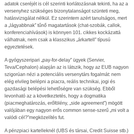
adatok cseréjét is cél szerinti korlátozásnak tekinti, ha az a
versenyhez szükséges bizonytalanságot szünteti meg,
hatásvizsgálat nélkül. Ez szerintem azért tanulságos, mert
a „lágyabbnak” tűnő magatartások (chat-szobák, callok,
konferenciahívások) is könnyen 101. cikkes kockázattá
válhatnak, nem csak a klasszikus „árkartell” típusú
egyeztetések.
A gyógyszeripari „pay‐for‐delay” ügyek (Servier,
Teva/Cephalon) alapján az is látszik, hogy az EUB nagyon
szigorúan nézi a potenciális versenytárs fogalmát: nem
elég elvileg belépni a piacra, reális technikai, jogi és
gazdasági belépési lehetőségre van szükség. Ebből
levonható az a következtetés, hogy a dogmatika
(piacmeghatározás, erőfölény, „side agreement”) mögött
valójában egy nagyon erős common sense-szerű „mi volt a
valódi cél?”megközelítés fut.
A pénzpiaci kartelleknél (UBS és társai, Credit Suisse stb.)