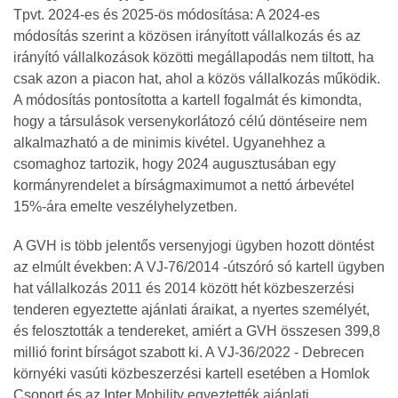
Tpvt. 2024‐es és 2025‐ös módosítása: A 2024-es
módosítás szerint a közösen irányított vállalkozás és az
irányító vállalkozások közötti megállapodás nem tiltott, ha
csak azon a piacon hat, ahol a közös vállalkozás működik.
A módosítás pontosította a kartell fogalmát és kimondta,
hogy a társulások versenykorlátozó célú döntéseire nem
alkalmazható a de minimis kivétel. Ugyanehhez a
csomaghoz tartozik, hogy 2024 augusztusában egy
kormányrendelet a bírságmaximumot a nettó árbevétel
15%-ára emelte veszélyhelyzetben.
A GVH is több jelentős versenyjogi ügyben hozott döntést
az elmúlt években: A VJ-76/2014 -útszóró só kartell ügyben
hat vállalkozás 2011 és 2014 között hét közbeszerzési
tenderen egyeztette ajánlati áraikat, a nyertes személyét,
és felosztották a tendereket, amiért a GVH összesen 399,8
millió forint bírságot szabott ki. A VJ-36/2022 - Debrecen
környéki vasúti közbeszerzési kartell esetében a Homlok
Csoport és az Inter Mobility egyeztették ajánlati