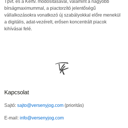
Tpvt. és a Kertv. módosításával, valamint a nagyobb
bírságmaximummal, a piactorzító jelentőségű
vállalkozásokra vonatkozó új szabályokkal előre menekül
a digitális, adat‐vezérelt, erősen koncentrált piacok
kihívásai felé.
Kapcsolat
Sajtó:
sajto@versenyjog.com
(prioritás)
E-mail:
info@versenyjog.com