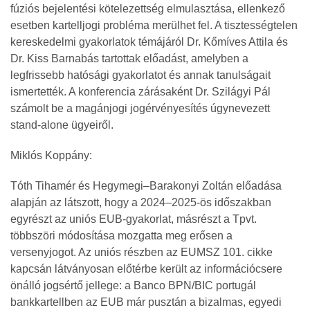
fúziós bejelentési kötelezettség elmulasztása, ellenkező
esetben kartelljogi probléma merülhet fel. A tisztességtelen
kereskedelmi gyakorlatok témájáról Dr. Kőmíves Attila és
Dr. Kiss Barnabás tartottak előadást, amelyben a
legfrissebb hatósági gyakorlatot és annak tanulságait
ismertették. A konferencia zárásaként Dr. Szilágyi Pál
számolt be a magánjogi jogérvényesítés úgynevezett
stand-alone ügyeiről.
Miklós Koppány:
Tóth Tihamér és Hegymegi–Barakonyi Zoltán előadása
alapján az látszott, hogy a 2024–2025-ös időszakban
egyrészt az uniós EUB‐gyakorlat, másrészt a Tpvt.
többszöri módosítása mozgatta meg erősen a
versenyjogot. Az uniós részben az EUMSZ 101. cikke
kapcsán látványosan előtérbe került az információcsere
önálló jogsértő jellege: a Banco BPN/BIC portugál
bankkartellben az EUB már pusztán a bizalmas, egyedi