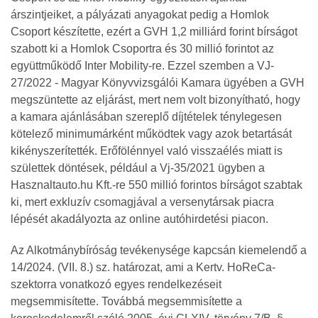
árszintjeiket, a pályázati anyagokat pedig a Homlok
Csoport készítette, ezért a GVH 1,2 milliárd forint bírságot
szabott ki a Homlok Csoportra és 30 millió forintot az
együttműködő Inter Mobility-re. Ezzel szemben a VJ-
27/2022 - Magyar Könyvvizsgálói Kamara ügyében a GVH
megszüntette az eljárást, mert nem volt bizonyítható, hogy
a kamara ajánlásában szereplő díjtételek ténylegesen
kötelező minimumárként működtek vagy azok betartását
kikényszerítették. Erőfölénnyel való visszaélés miatt is
születtek döntések, például a Vj-35/2021 ügyben a
Hasznaltauto.hu Kft.-re 550 millió forintos bírságot szabtak
ki, mert exkluzív csomagjával a versenytársak piacra
lépését akadályozta az online autóhirdetési piacon.
Az Alkotmánybíróság tevékenysége kapcsán kiemelendő a
14/2024. (VII. 8.) sz. határozat, ami a Kertv. HoReCa‐
szektorra vonatkozó egyes rendelkezéseit
megsemmisítette. Továbbá megsemmisítette a