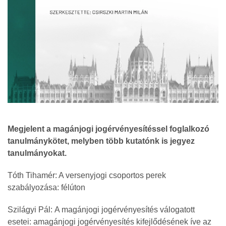
Megjelent a magánjogi jogérvényesítéssel foglalkozó
tanulmánykötet, melyben több kutatónk is jegyez
tanulmányokat.
Tóth Tihamér: A versenyjogi csoportos perek
szabályozása: félúton
Szilágyi Pál: A magánjogi jogérvényesítés válogatott
esetei: amagánjogi jogérvényesítés kifejlődésének íve az