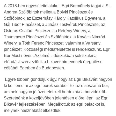
A 2018-ben egyesületté alakult Egri Borműhely tagjai a St.
Andrea Szőlőbirtok mellett a Bolyki Pincészet és
Szőlőbirtok, az Eszterházy Károly Katolikus Egyetem, a
Gál Tibor Pincészet, a Juhász Testvérek Pincészete, az
Ostoros Családi Pincészet, a Petrény Winery, a
Thummerer Pincészet és Szőlőbirtok, a Kovács Nimród
Winery, a Tóth Ferenc Pincészet, valamint a Varsányi
pincészet. Közösségi médiafelülettel is rendelkezünk, Egri
Bor Most néven. Az elmúlt időszakban sok szakmai
előadást szerveztünk a bikavér hírnevének öregbítése
céljából Egerben és Budapesten.
Egyre többen gondoljuk úgy, hogy az Egri Bikavért nagyon
ki kell emelni az egri borok sorából. Ez az elsőszámú bor,
aminek nagyon jó üzenetet kell hordoznia a borvidékről.
Szeretnénk a közeljövőben jelentősen előre lépni az Egri
Bikavér fejlesztésében. Megalkottuk az egri palackot is,
melynek használatát elkezdtük.