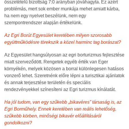
összetételű bizottság 7:0 arányban jóváhagyta. Ez azért
problémás, mert sok ember munkája mehet amiatt kárba,
ha nem egy nyelvet beszélünk, nem egy
szempontrendszer alapján értékelünk.
Az Egri Borút Egyesület keretében milyen szorosabb
együttműködésre törekszik a közel harminc tag borászat?
Az Egyesület hangsúlyosan az egri borturizmus fejlesztése
miatt szerveződött. Rengetek egyéb érték van Eger
környékén, melyek közösen a borral különlegesen hatásos
vonzerő lehet. Szeretnénk előre lépni a turisztikai ajánlatok
és annak terjesztése területén és speciális
rendezvényekkel színesíteni az Egri turizmus kínálatát.
Ha jól tudom, van egy szűkebb „bikavéres” társaság is, az
Egri Borműhely. Ennek keretében van reális lehetőség,
szűkebb körben, minőségi bikavér előállításáról
gondolkozni?