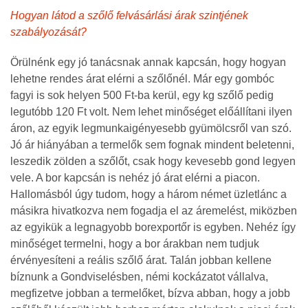
Hogyan látod a szőlő felvásárlási árak szintjének
szabályozását?
Örülnénk egy jó tanácsnak annak kapcsán, hogy hogyan
lehetne rendes árat elérni a szőlőnél. Már egy gombóc
fagyi is sok helyen 500 Ft-ba kerül, egy kg szőlő pedig
legutóbb 120 Ft volt. Nem lehet minőséget előállítani ilyen
áron, az egyik legmunkaigényesebb gyümölcsről van szó.
Jó ár hiányában a termelők sem fognak mindent beletenni,
leszedik zölden a szőlőt, csak hogy kevesebb gond legyen
vele. A bor kapcsán is nehéz jó árat elérni a piacon.
Hallomásból úgy tudom, hogy a három német üzletlánc a
másikra hivatkozva nem fogadja el az áremelést, miközben
az egyikük a legnagyobb borexportőr is egyben. Nehéz így
minőséget termelni, hogy a bor árakban nem tudjuk
érvényesíteni a reális szőlő árat. Talán jobban kellene
bíznunk a Gondviselésben, némi kockázatot vállalva,
megfizetve jobban a termelőket, bízva abban, hogy a jobb