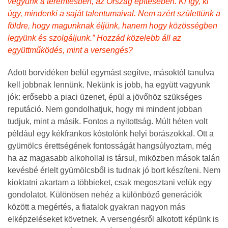
vegyünk a teremtésben, az Ország építésében. Ki így, ki
úgy, mindenki a saját talentumaival. Nem azért születtünk a
földre, hogy magunknak éljünk, hanem hogy közösségben
legyünk és szolgáljunk.” Hozzád közelebb áll az
együttműködés, mint a versengés?
Adott borvidéken belül egymást segítve, másoktól tanulva
kell jobbnak lennünk. Nekünk is jobb, ha együtt vagyunk
jók: erősebb a piaci üzenet, épül a jövőhöz szükséges
reputáció. Nem gondolhatjuk, hogy mi mindent jobban
tudjuk, mint a másik. Fontos a nyitottság. Múlt héten volt
például egy kékfrankos kóstolónk helyi borászokkal. Ott a
gyümölcs érettségének fontosságát hangsúlyoztam, még
ha az magasabb alkohollal is társul, miközben mások talán
kevésbé érlelt gyümölcsből is tudnak jó bort készíteni. Nem
kioktatni akartam a többieket, csak megosztani velük egy
gondolatot. Különösen nehéz a különböző generációk
között a megértés, a fiatalok gyakran nagyon más
elképzeléseket követnek. A versengésről alkotott képünk is