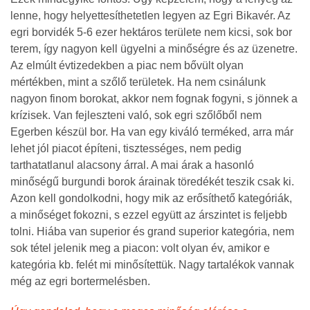
lenne, hogy helyettesíthetetlen legyen az Egri Bikavér. Az
egri borvidék 5-6 ezer hektáros területe nem kicsi, sok bor
terem, így nagyon kell ügyelni a minőségre és az üzenetre.
Az elmúlt évtizedekben a piac nem bővült olyan
mértékben, mint a szőlő területek. Ha nem csinálunk
nagyon finom borokat, akkor nem fognak fogyni, s jönnek a
krízisek. Van fejleszteni való, sok egri szőlőből nem
Egerben készül bor. Ha van egy kiváló terméked, arra már
lehet jól piacot építeni, tisztességes, nem pedig
tarthatatlanul alacsony árral. A mai árak a hasonló
minőségű burgundi borok árainak töredékét teszik csak ki.
Azon kell gondolkodni, hogy mik az erősíthető kategóriák,
a minőséget fokozni, s ezzel együtt az árszintet is feljebb
tolni. Hiába van superior és grand superior kategória, nem
sok tétel jelenik meg a piacon: volt olyan év, amikor e
kategória kb. felét mi minősítettük. Nagy tartalékok vannak
még az egri bortermelésben.