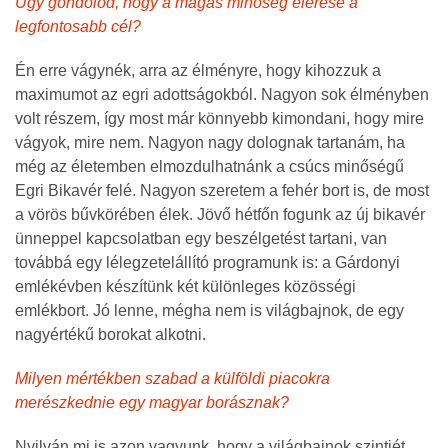
Úgy gondolod, hogy a magas minőség elérése a
legfontosabb cél?
Én erre vágynék, arra az élményre, hogy kihozzuk a
maximumot az egri adottságokból. Nagyon sok élményben
volt részem, így most már könnyebb kimondani, hogy mire
vágyok, mire nem. Nagyon nagy dolognak tartanám, ha
még az életemben elmozdulhatnánk a csúcs minőségű
Egri Bikavér felé. Nagyon szeretem a fehér bort is, de most
a vörös bűvkörében élek. Jövő hétfőn fogunk az új bikavér
ünneppel kapcsolatban egy beszélgetést tartani, van
továbbá egy lélegzetelállító programunk is: a Gárdonyi
emlékévben készítünk két különleges közösségi
emlékbort. Jó lenne, mégha nem is világbajnok, de egy
nagyértékű borokat alkotni.
Milyen mértékben szabad a külföldi piacokra
merészkednie egy magyar borásznak?
Nyilván mi is azon vagyunk, hogy a világbajnok szintjét