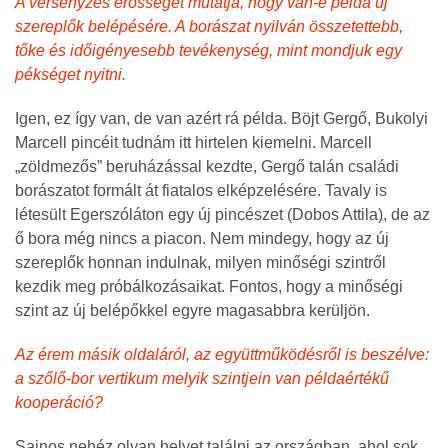
A versenyzés erősségét mutatja, hogy van-e példa új
szereplők belépésére. A borászat nyilván összetettebb,
tőke és időigényesebb tevékenység, mint mondjuk egy
pékséget nyitni.
Igen, ez így van, de van azért rá példa. Böjt Gergő, Bukolyi
Marcell pincéit tudnám itt hirtelen kiemelni. Marcell
„zöldmezős” beruházással kezdte, Gergő talán családi
borászatot formált át fiatalos elképzelésére. Tavaly is
létesült Egerszóláton egy új pincészet (Dobos Attila), de az
ő bora még nincs a piacon. Nem mindegy, hogy az új
szereplők honnan indulnak, milyen minőségi szintről
kezdik meg próbálkozásaikat. Fontos, hogy a minőségi
szint az új belépőkkel egyre magasabbra kerüljön.
Az érem másik oldaláról, az együttműködésről is beszélve:
a szőlő-bor vertikum melyik szintjein van példaértékű
kooperáció?
Sajnos nehéz olyan helyet találni az országban, ahol sok