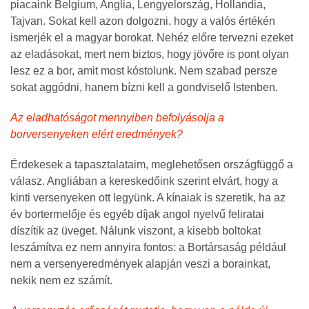
piacaink Belgium, Anglia, Lengyelország, Hollandia,
Tajvan. Sokat kell azon dolgozni, hogy a valós értékén
ismerjék el a magyar borokat. Nehéz előre tervezni ezeket
az eladásokat, mert nem biztos, hogy jövőre is pont olyan
lesz ez a bor, amit most kóstolunk. Nem szabad persze
sokat aggódni, hanem bízni kell a gondviselő Istenben.
Az eladhatóságot mennyiben befolyásolja a
borversenyeken elért eredmények?
Érdekesek a tapasztalataim, meglehetősen országfüggő a
válasz. Angliában a kereskedőink szerint elvárt, hogy a
kinti versenyeken ott legyünk. A kínaiak is szeretik, ha az
év bortermelője és egyéb díjak angol nyelvű feliratai
díszítik az üveget. Nálunk viszont, a kisebb boltokat
leszámítva ez nem annyira fontos: a Bortársaság például
nem a versenyeredmények alapján veszi a borainkat,
nekik nem ez számít.