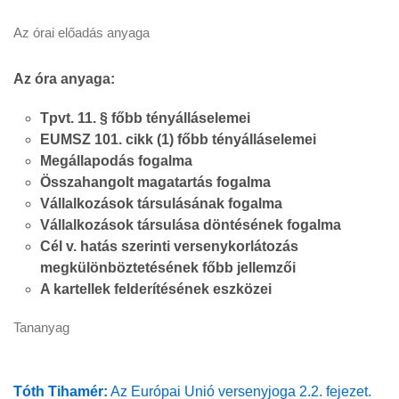
Az órai előadás anyaga
Az óra anyaga:
Tpvt. 11. § főbb tényálláselemei
EUMSZ 101. cikk (1) főbb tényálláselemei
Megállapodás fogalma
Összahangolt magatartás fogalma
Vállalkozások társulásának fogalma
Vállalkozások társulása döntésének fogalma
Cél v. hatás szerinti versenykorlátozás
megkülönböztetésének főbb jellemzői
A kartellek felderítésének eszközei
Tananyag
Tóth Tihamér:
Az Európai Unió versenyjoga 2.2. fejezet.