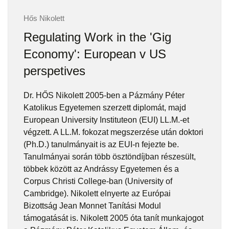
Hős Nikolett
Regulating Work in the 'Gig
Economy': European v US
perspetives
Dr. HŐS Nikolett 2005-ben a Pázmány Péter
Katolikus Egyetemen szerzett diplomát, majd
European University Instituteon (EUI) LL.M.-et
végzett. A LL.M. fokozat megszerzése után doktori
(Ph.D.) tanulmányait is az EUI-n fejezte be.
Tanulmányai során több ösztöndíjban részesült,
többek között az Andrássy Egyetemen és a
Corpus Christi College-ban (University of
Cambridge). Nikolett elnyerte az Európai
Bizottság Jean Monnet Tanítási Modul
támogatását is. Nikolett 2005 óta tanít munkajogot