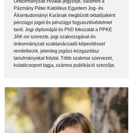
Önkormányzati Hivatal jegyzője, valamint a
Pázmány Péter Katolikus Egyetem Jog- és
Államtudományi Karának megbízott oktatójaként
pénzügyi jogot és pénzügyi fogyasztóvédelmet
tanít. Jogi diplomáját és PhD fokozatát a PPKE
JÁK-on szerezte, jogi szakvizsgával és
önkormányzati szaktanácsadó képesítéssel
rendelkezik, jelenleg jogász-közgazdász
tanulmányokat folytat. Több szakmai szervezet,
kutatócsoport tagja, számos publikáció szerzője.