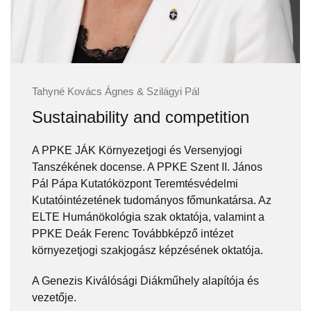
Tahyné Kovács Ágnes & Szilágyi Pál
Sustainability and competition
A PPKE JÁK Környezetjogi és Versenyjogi
Tanszékének docense. A PPKE Szent II. János
Pál Pápa Kutatóközpont Teremtésvédelmi
Kutatóintézetének tudományos főmunkatársa. Az
ELTE Humánökológia szak oktatója, valamint a
PPKE Deák Ferenc Továbbképző intézet
környezetjogi szakjogász képzésének oktatója.
A Genezis Kiválósági Diákműhely alapítója és
vezetője.