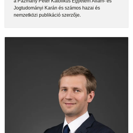
a Pázmány Péter Katolikus Egyetem Állam- és
Jogtudományi Karán és számos hazai és
nemzetközi publikáció szerzője.