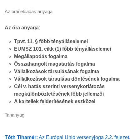
Az órai előadás anyaga
Az óra anyaga:
Tpvt. 11. § főbb tényálláselemei
EUMSZ 101. cikk (1) főbb tényálláselemei
Megállapodás fogalma
Összahangolt magatartás fogalma
Vállalkozások társulásának fogalma
Vállalkozások társulása döntésének fogalma
Cél v. hatás szerinti versenykorlátozás
megkülönböztetésének főbb jellemzői
A kartellek felderítésének eszközei
Tananyag
Tóth Tihamér:
Az Európai Unió versenyjoga 2.2. fejezet.