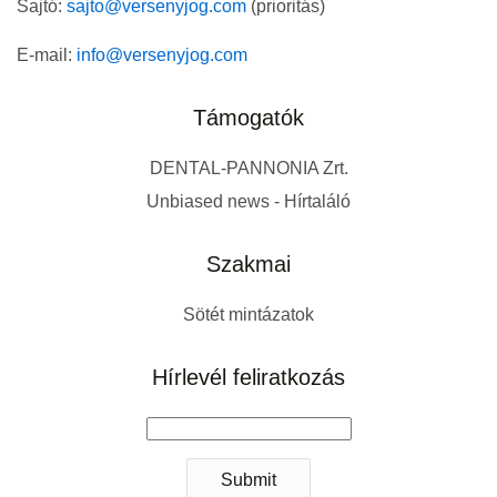
Sajtó:
sajto@versenyjog.com
(prioritás)
E-mail:
info@versenyjog.com
Támogatók
DENTAL-PANNONIA Zrt.
Unbiased news - Hírtaláló
Szakmai
Sötét mintázatok
Hírlevél feliratkozás
Submit