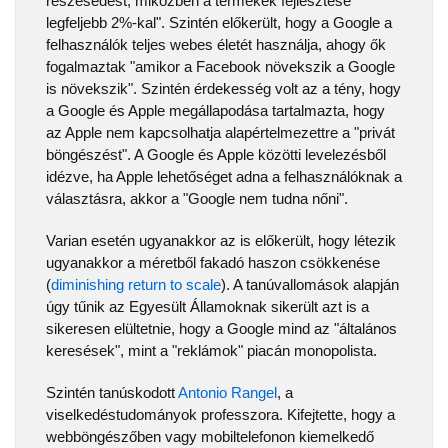
részesedést, miközben a termékek fejlesztése
legfeljebb 2%-kal". Szintén előkerült, hogy a Google a
felhasználók teljes webes életét használja, ahogy ők
fogalmaztak "amikor a Facebook növekszik a Google
is növekszik". Szintén érdekesség volt az a tény, hogy
a Google és Apple megállapodása tartalmazta, hogy
az Apple nem kapcsolhatja alapértelmezettre a "privát
böngészést". A Google és Apple közötti levelezésből
idézve, ha Apple lehetőséget adna a felhasználóknak a
választásra, akkor a "Google nem tudna nőni".
Varian esetén ugyanakkor az is előkerült, hogy létezik
ugyanakkor a méretből fakadó haszon csökkenése
(
diminishing return to scale
). A tanúvallomások alapján
úgy tűnik az Egyesült Államoknak sikerült azt is a
sikeresen elültetnie, hogy a Google mind az "általános
keresések", mint a "reklámok" piacán monopolista.
Szintén tanúskodott
Antonio Rangel
, a
viselkedéstudományok professzora. Kifejtette, hogy a
webböngészőben vagy mobiltelefonon kiemelkedő