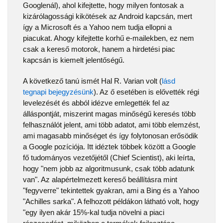
Googlenál), ahol kifejtette, hogy milyen fontosak a
kizárólagossági kikötések az Android kapcsán, mert
így a Microsoft és a Yahoo nem tudja ellopni a
piacukat. Ahogy kifejtette korhű e-mailekben, ez nem
csak a kereső motorok, hanem a hirdetési piac
kapcsán is kiemelt jelentőségű.
A következő tanú ismét Hal R. Varian volt (
lásd
tegnapi bejegyzésünk
). Az ő esetében is elővették régi
levelezését és abból idézve emlegették fel az
álláspontját, miszerint magas minőségű keresés több
felhasználót jelent, ami több adatot, ami több elemzést,
ami magasabb minőséget és így folytonosan erősödik
a Google pozíciója. Itt idéztek többek között a Google
fő tudományos vezetőjétől (Chief Scientist), aki leírta,
hogy "nem jobb az algoritmusunk, csak több adatunk
van". Az alapértelmezett kereső beállításra mint
"fegyverre" tekintettek gyakran, ami a Bing és a Yahoo
"Achilles sarka". A felhozott példákon látható volt, hogy
"egy ilyen akár 15%-kal tudja növelni a piaci