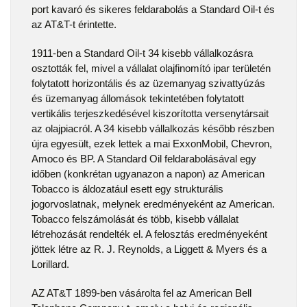
port kavaró és sikeres feldarabolás a Standard Oil-t és
az AT&T-t érintette.
1911-ben a Standard Oil-t 34 kisebb vállalkozásra
osztották fel, mivel a vállalat olajfinomító ipar területén
folytatott horizontális és az üzemanyag szivattyúzás
és üzemanyag állomások tekintetében folytatott
vertikális terjeszkedésével kiszorította versenytársait
az olajpiacról. A 34 kisebb vállalkozás később részben
újra egyesült, ezek lettek a mai ExxonMobil, Chevron,
Amoco és BP. A Standard Oil feldarabolásával egy
időben (konkrétan ugyanazon a napon) az American
Tobacco is áldozatául esett egy strukturális
jogorvoslatnak, melynek eredményeként az American.
Tobacco felszámolását és több, kisebb vállalat
létrehozását rendelték el. A felosztás eredményeként
jöttek létre az R. J. Reynolds, a Liggett & Myers és a
Lorillard.
AZ AT&T 1899-ben vásárolta fel az American Bell