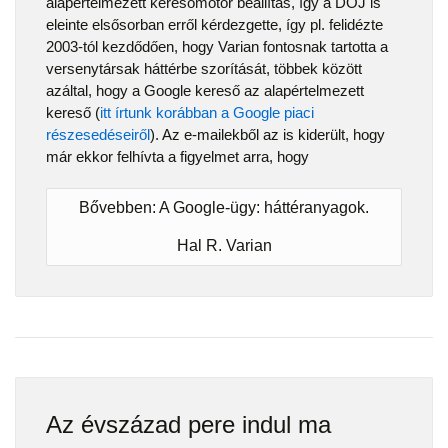
alapértelmezett keresőmotor beállítás, így a DOJ is
eleinte elsősorban erről kérdezgette, így pl. felidézte
2003-tól kezdődően, hogy Varian fontosnak tartotta a
versenytársak háttérbe szorítását, többek között
azáltal, hogy a Google kereső az alapértelmezett
kereső (
itt írtunk korábban a Google piaci
részesedéseiről
). Az e-mailekből az is kiderült, hogy
már ekkor felhívta a figyelmet arra, hogy
Bővebben: A Google-ügy: háttéranyagok.
Hal R. Varian
Az évszázad pere indul ma