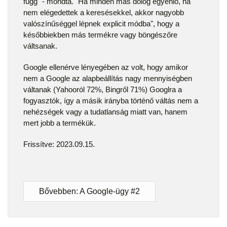
függ" - mondta. "Ha minden más dolog egyenlő, ha
nem elégedettek a keresésekkel, akkor nagyobb
valószínűséggel lépnek explicit módba", hogy a
későbbiekben más termékre vagy böngészőre
váltsanak.
Google ellenérve lényegében az volt, hogy amikor
nem a Google az alapbeállítás nagy mennyiségben
váltanak (Yahooról 72%, Bingről 71%) Googlra a
fogyasztók, így a másik irányba történő váltás nem a
nehézségek vagy a tudatlanság miatt van, hanem
mert jobb a termékük.
Frissítve: 2023.09.15.
Bővebben: A Google-ügy #2