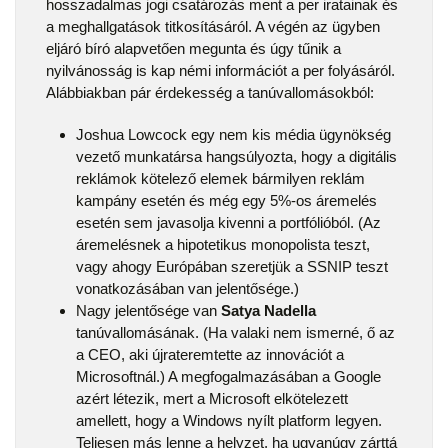
hosszadalmas jogi csatározás ment a per iratainak és
a meghallgatások titkosításáról. A végén az ügyben
eljáró bíró alapvetően megunta és úgy tűnik a
nyilvánosság is kap némi információt a per folyásáról.
Alábbiakban pár érdekesség a tanúvallomásokból:
Joshua Lowcock egy nem kis média ügynökség
vezető munkatársa hangsúlyozta, hogy a digitális
reklámok kötelező elemek bármilyen reklám
kampány esetén és még egy 5%-os áremelés
esetén sem javasolja kivenni a portfólióból. (Az
áremelésnek a hipotetikus monopolista teszt,
vagy ahogy Európában szeretjük a SSNIP teszt
vonatkozásában van jelentősége.)
Nagy jelentősége van
Satya Nadella
tanúvallomásának. (Ha valaki nem ismerné, ő az
a CEO, aki újrateremtette az innovációt a
Microsoftnál.) A megfogalmazásában a Google
azért létezik, mert a Microsoft elkötelezett
amellett, hogy a Windows nyílt platform legyen.
Teljesen más lenne a helyzet, ha ugyanúgy zárttá