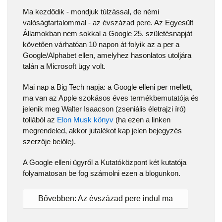
Ma kezdődik - mondjuk túlzással, de némi
valóságtartalommal - az évszázad pere. Az Egyesült
Államokban nem sokkal a Google 25. születésnapját
követően várhatóan 10 napon át folyik az a per a
Google/Alphabet ellen, amelyhez hasonlatos utoljára
talán a Microsoft ügy volt.
Mai nap a Big Tech napja: a Google elleni per mellett,
ma van az Apple szokásos éves termékbemutatója és
jelenik meg Walter Isaacson (zseniális életrajzi író)
tollából az
Elon Musk könyv
(ha ezen a linken
megrendeled, akkor jutalékot kap jelen bejegyzés
szerzője belőle).
A Google elleni ügyről a Kutatóközpont két kutatója
folyamatosan be fog számolni ezen a blogunkon.
Bővebben: Az évszázad pere indul ma