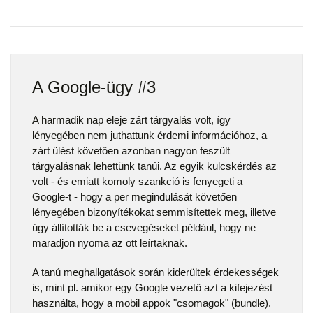
A Google-ügy #3
A harmadik nap eleje zárt tárgyalás volt, így
lényegében nem juthattunk érdemi információhoz, a
zárt ülést követően azonban nagyon feszült
tárgyalásnak lehettünk tanúi. Az egyik kulcskérdés az
volt - és emiatt komoly szankció is fenyegeti a
Google-t - hogy a per megindulását követően
lényegében bizonyítékokat semmisítettek meg, illetve
úgy állították be a csevegéseket például, hogy ne
maradjon nyoma az ott leírtaknak.
A tanú meghallgatások során kiderültek érdekességek
is, mint pl. amikor egy Google vezető azt a kifejezést
használta, hogy a mobil appok "csomagok" (bundle).