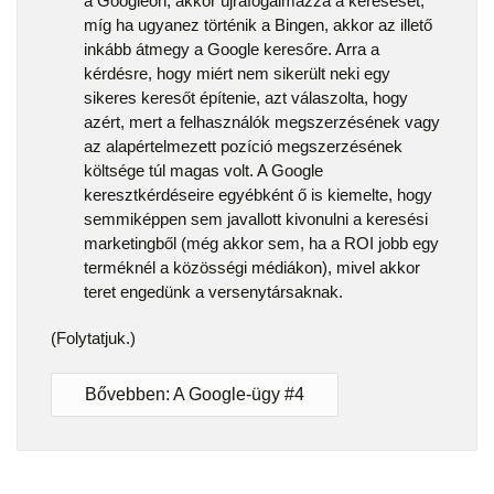
a Googleön, akkor újrafogalmazza a keresését,
míg ha ugyanez történik a Bingen, akkor az illető
inkább átmegy a Google keresőre. Arra a
kérdésre, hogy miért nem sikerült neki egy
sikeres keresőt építenie, azt válaszolta, hogy
azért, mert a felhasználók megszerzésének vagy
az alapértelmezett pozíció megszerzésének
költsége túl magas volt. A Google
keresztkérdéseire egyébként ő is kiemelte, hogy
semmiképpen sem javallott kivonulni a keresési
marketingből (még akkor sem, ha a ROI jobb egy
terméknél a közösségi médiákon), mivel akkor
teret engedünk a versenytársaknak.
(Folytatjuk.)
Bővebben: A Google-ügy #4