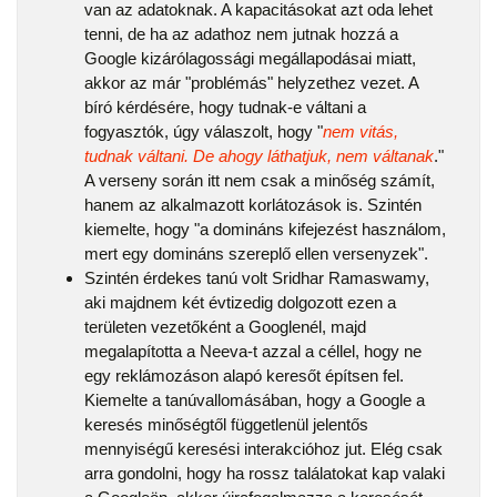
van az adatoknak. A kapacitásokat azt oda lehet
tenni, de ha az adathoz nem jutnak hozzá a
Google kizárólagossági megállapodásai miatt,
akkor az már "problémás" helyzethez vezet. A
bíró kérdésére, hogy tudnak-e váltani a
fogyasztók, úgy válaszolt, hogy "
nem vitás,
tudnak váltani. De ahogy láthatjuk, nem váltanak
."
A verseny során itt nem csak a minőség számít,
hanem az alkalmazott korlátozások is. Szintén
kiemelte, hogy "a domináns kifejezést használom,
mert egy domináns szereplő ellen versenyzek".
Szintén érdekes tanú volt Sridhar Ramaswamy,
aki majdnem két évtizedig dolgozott ezen a
területen vezetőként a Googlenél, majd
megalapította a Neeva-t azzal a céllel, hogy ne
egy reklámozáson alapó keresőt építsen fel.
Kiemelte a tanúvallomásában, hogy a Google a
keresés minőségtől függetlenül jelentős
mennyiségű keresési interakcióhoz jut. Elég csak
arra gondolni, hogy ha rossz találatokat kap valaki