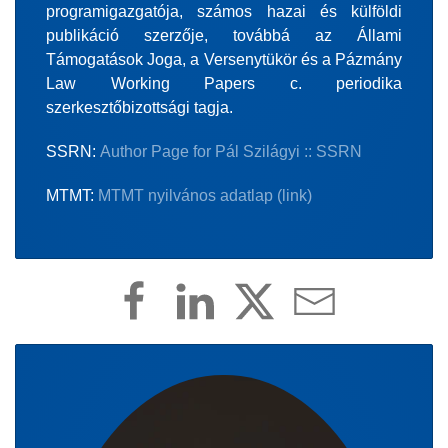
programigazgatója, számos hazai és külföldi
publikáció szerzője, továbbá az Állami
Támogatások Joga, a Versenytükör és a Pázmány
Law Working Papers c. periodika
szerkesztőbizottsági tagja.
SSRN:
Author Page for Pál Szilágyi :: SSRN
MTMT:
MTMT nyilvános adatlap
(link)