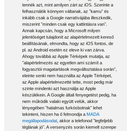
tennék azt, mint amilyen zárt az iOS. Szerinte a
felhasználók könnyen váltanak, az "kamu" és
inkább csak a Google narratívájába illeszkedik,
miszerint "minden csak egy kattintásra van".
Annak kapcsán, hogy a Microsoft milyen
jelentőséget tulajdonít az alapértelmezett kereső
beállításának, elmondta, hogy az iOS fontos, de
pl. az Android esetén ez eleve ki van zárva.
Ahogy továbbá az Apple Térképek mutatja, az
"alapértelmezés az egyetlen ami számít a
fogyasztói magatartások megváltoztatása során",
eleinte senki nem használta az Apple Térképet,
az Apple alapértelmezetté tette, most pedig már
szinte mindenki azt használja az Apple
készülékein. A Google általi fenyegetést pedig, ha
nem működik valaki együtt velük, akkor
lényegében "hatalmas furkósbotnak" lehet
tekinteni, hiszen ha ő felmondja a
MADA
megállapodásodat
, akkor a telefonod "legfeljebb
téglának jó". A versenyzés során kiemelt szerepe