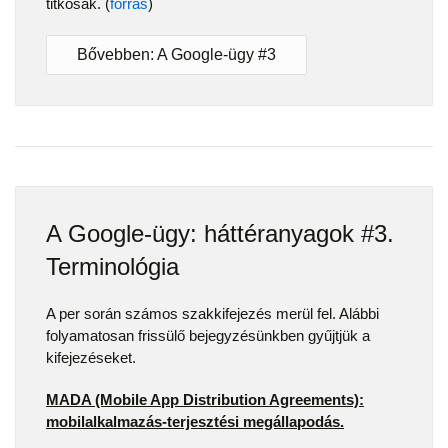
titkosak. (
forrás
)
Bővebben: A Google-ügy #3
A Google-ügy: háttéranyagok #3.
Terminológia
A per során számos szakkifejezés merül fel. Alábbi
folyamatosan frissülő bejegyzésünkben gyűjtjük a
kifejezéseket.
MADA (Mobile App Distribution Agreements):
mobilalkalmazás-terjesztési megállapodás.