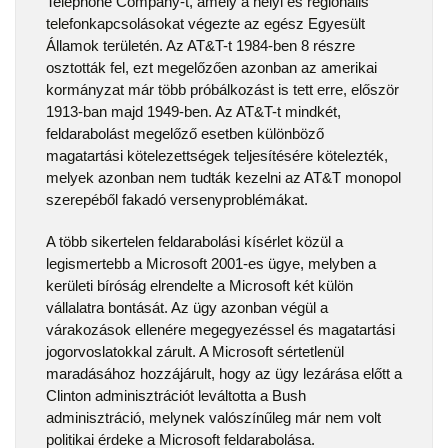
Telephone Company-t, amely a helyi és regionális
telefonkapcsolásokat végezte az egész Egyesült
Államok területén. Az AT&T-t 1984-ben 8 részre
osztották fel, ezt megelőzően azonban az amerikai
kormányzat már több próbálkozást is tett erre, először
1913-ban majd 1949-ben. Az AT&T-t mindkét,
feldarabolást megelőző esetben különböző
magatartási kötelezettségek teljesítésére kötelezték,
melyek azonban nem tudták kezelni az AT&T monopol
szerepéből fakadó versenyproblémákat.
A több sikertelen feldarabolási kísérlet közül a
legismertebb a Microsoft 2001-es ügye, melyben a
kerületi bíróság elrendelte a Microsoft két külön
vállalatra bontását. Az ügy azonban végül a
várakozások ellenére megegyezéssel és magatartási
jogorvoslatokkal zárult. A Microsoft sértetlenül
maradásához hozzájárult, hogy az ügy lezárása előtt a
Clinton adminisztrációt leváltotta a Bush
adminisztráció, melynek valószínűleg már nem volt
politikai érdeke a Microsoft feldarabolása.