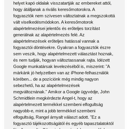
helyet kapó oldalak visszatartják az embereket attól,
hogy átálljanak a rivális keresőmotorokra. A
fogyasztók nem szívesen változtatnak a megszokottá
vált viselkedésmódokon. A keresőmotorok
alapértelmezései jelentős és erőteljes torzítást
generálnak az alapértelmezés felé. Az
alapértelmezések erőteljes hatással vannak a
fogyasztói döntésekre. Gyakran a fogyasztók észre
sem veszik, hogy alapértelmezett választást hoznak,
és nem tudják, hogyan változtassanak rajta. Idézett
Google munkatársak levelezéséből is, miszerint: "A
márkánk jó helyzetben van az iPhone-felhasználók
körében... de a pozíciónk még mindig nagyon
sebezhető, ha az alapértelmezések
megváltoznának." Amikor a Google ügyvédje, John
Schmidtlein megkérdezte Angel-t, hogy az
alapértelmezett termékkel szembeni elfogultság
nagyobb-e, mint a jobb termékkel szembeni
elfogultság, Rangel árnyalt választ adott. "Ez a
fogyasztó tájékozottságától és egyéb tapasztalatoktól