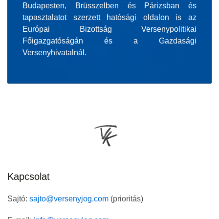
Budapesten, Brüsszelben és Párizsban és
tapasztalatot szerzett hatósági oldalon is az
Európai Bizottság Versenypolitikai
Főigazgatóságán és a Gazdasági
Versenyhivatalnál.
Kapcsolat
Sajtó:
sajto@versenyjog.com
(prioritás)