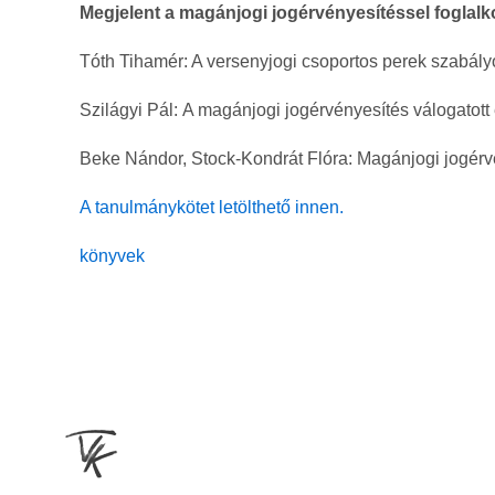
Megjelent a magánjogi jogérvényesítéssel foglal
Tóth Tihamér: A versenyjogi csoportos perek szabály
Szilágyi Pál: A magánjogi jogérvényesítés válogatot
Beke Nándor, Stock-Kondrát Flóra: Magánjogi jogérvé
A tanulmánykötet letölthető innen.
könyvek