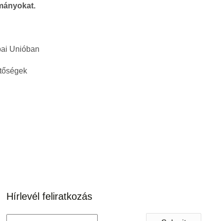
lmányokat.
ópai Unióban
etőségek
Hírlevél feliratkozás