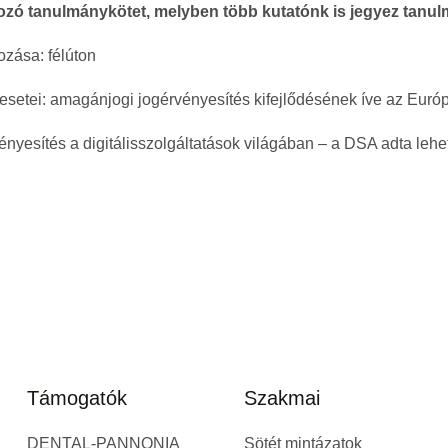
kozó tanulmánykötet, melyben több kutatónk is jegyez tanu
ozása: félúton
t esetei: amagánjogi jogérvényesítés kifejlődésének íve az Eur
nyesítés a digitálisszolgáltatások világában – a DSA adta leh
Támogatók
Szakmai
DENTAL-PANNONIA
Sötét mintázatok