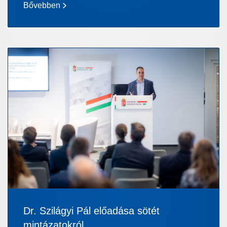
Bővebben
Dr. Szilágyi Pál előadása sötét
mintázatokról