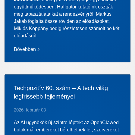
együttműködésben. Hallgatói kutatóink osztják
meg tapasztalataikat a rendezvényről: Márkus
Jakab foglalta össze röviden az előadásokat,
Miklós Koppány pedig részletesen számolt be két
előadásról.
Bővebben
Techpozitív 60. szám – A tech világ
legfrissebb fejleményei
2026. február 03
Az AI ügynökök új szintre léptek: az OpenClawed
botok már embereket bérelhetnek fel, szervereket