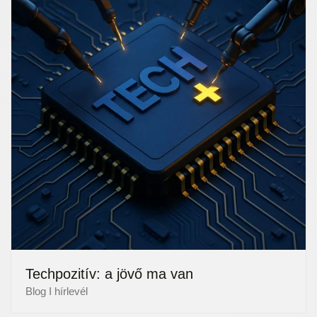
Techpozitív: a jövő ma van
Blog I hírlevél