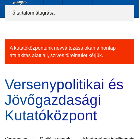
Fő tartalom átugrása
A kutatóközpontunk névváltozása okán a honlap
átalakítás alatt áll, szíves türelmület kérjük.
Versenypolitikai és
Jövőgazdasági
Kutatóközpont
Versenyjog
Digitális piacok
Mesterséges intelligencia