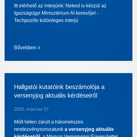
Itt elérhető az interjúnk: Neked is készül az
Igazságügyi Minisztérium AI keresője! -
Techpozitív különleges interjú
Bővebben
Hallgatói kutatóink beszámolója a
versenyjog aktuális kérdéseiről
2026. március 07
Múlt héten zárult a háromrészes
rendezvénysorozatunk
a versenyjog aktuális
kérdéseiről
, a Magyar Versenyjogi Egyesülettel