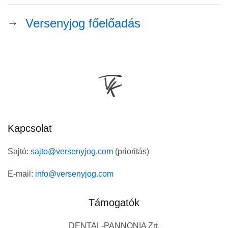
Versenyjog főelőadás
Kapcsolat
Sajtó:
sajto@versenyjog.com
(prioritás)
E-mail:
info@versenyjog.com
Támogatók
DENTAL-PANNONIA Zrt.