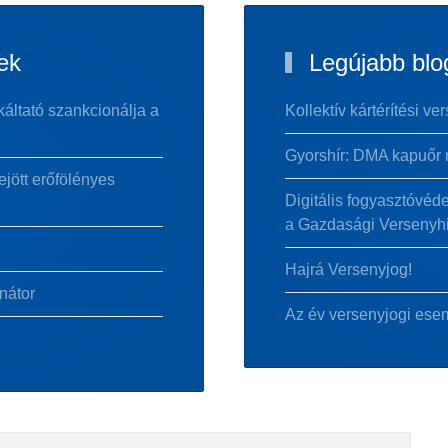
ek
Legújabb blo
áltató szankcionálja a
Kollektív kártérítési v
Gyorshír: DMA kapuőr
jött erőfölényes
Digitális fogyasztóvéd
a Gazdasági Versenyhiv
Hajrá Versenyjog!
nátor
Az év versenyjogi es