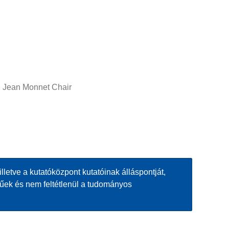
Jean Monnet Chair
etve a kutatóközpont kutatóinak álláspontját,
lűek és nem feltétlenül a tudományos