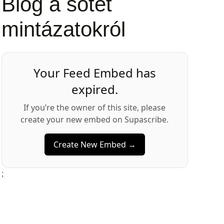
Blog a sötét
mintázatokról
Your Feed Embed has
expired.
If you’re the owner of this site, please
create your new embed on Supascribe.
Create New Embed →
;