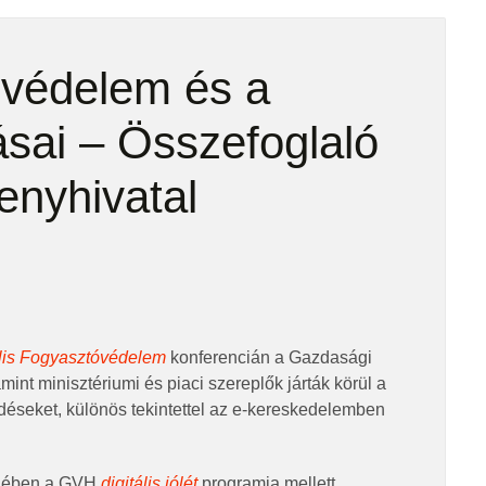
tóvédelem és a
ásai – Összefoglaló
enyhivatal
ális Fogyasztóvédelem
konferencián a Gazdasági
mint minisztériumi és piaci szereplők járták körül a
érdéseket, különös tekintettel az e-kereskedelemben
édében a GVH
digitális jólét
programja mellett