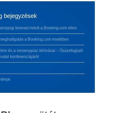
g bejegyzések
ersenyjogi kereset indult a Booking.com ellen
 meghallgatás a Booking.com esetében
elem és a versenypiac kihívásai – Összefoglaló
atal konferenciájáról
eménye