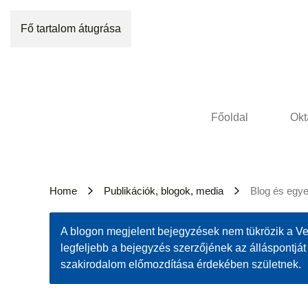
Fő tartalom átugrása
Főoldal
Okt
Home
Publikációk, blogok, media
Blog és egy
A blogon megjelent bejegyzések nem tükrözik a Ver
legfeljebb a bejegyzés szerzőjének az álláspontj
szakirodalom előmozdítása érdekében születnek.