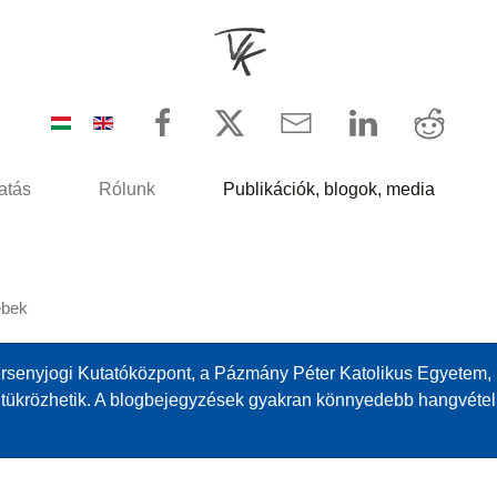
atás
Rólunk
Publikációk, blogok, media
ebek
senyjogi Kutatóközpont, a Pázmány Péter Katolikus Egyetem, ill
át tükrözhetik. A blogbejegyzések gyakran könnyedebb hangvéte