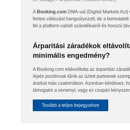
A
Booking.com
DMA-val (Digital Markets Act)
fontos változást hangsúlyozott, de a bemutatott
fel a platform valódi szándékairól és hosszú távú
Árparitási záradékok eltávol
minimális engedmény?
A Booking.com eltávolította az árparitási zára
lépés pozitívnak tűnik az üzleti partnerek szem
áraikat más csatornákon. Azonban kérdéses, ho
támogatni a versenyt, vagy ez csupán kénysze
Tovább a teljes bejegyzésre