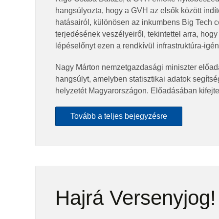
hangsúlyozta, hogy a GVH az elsők között indíto
hatásairól, különösen az inkumbens Big Tech cé
terjedésének veszélyeiről, tekintettel arra, hog
lépéselőnyt ezen a rendkívül infrastruktúra-igén
Nagy Márton nemzetgazdasági miniszter előad
hangsúlyt, amelyben statisztikai adatok segíts
helyzetét Magyarországon. Előadásában kifejte
Tovább a teljes bejegyzésre
Hajrá Versenyjog!