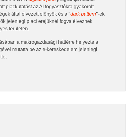
tt piackutatást az AI fogyasztókra gyakorolt
gek által élvezett előnyök és a "
dark pattern
"-ek
y ők jelenlegi piaci erejüknél fogva élveznek
yes területen.
ásában a makrogazdasági háttérre helyezte a
égével mutatta be az e-kereskedelem jelenlegi
tte,