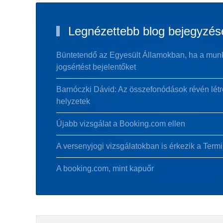
Legnézettebb blog bejegyzés
Büntetendő az Egyesült Államokban, ha a munk
jogsértést bejelentőket
Barnóczki Dávid: Az összefonódások révén létre
helyzetek
Újabb vizsgálat a Booking.com ellen
A versenyjogi vizsgálatokban is érkezik a Termi
A booking.com, mint kapuőr