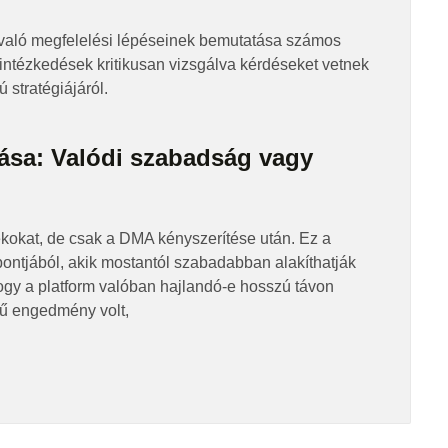
 való megfelelési lépéseinek bemutatása számos
 intézkedések kritikusan vizsgálva kérdéseket vetnek
 stratégiájáról.
ítása: Valódi szabadság vagy
dékokat, de csak a DMA kényszerítése után. Ez a
pontjából, akik mostantól szabadabban alakíthatják
gy a platform valóban hajlandó-e hosszú távon
rű engedmény volt,