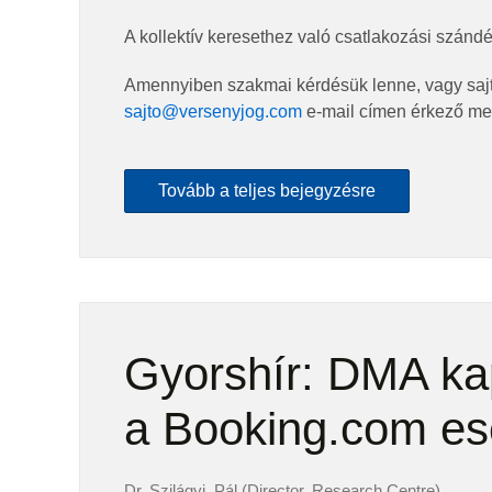
A kollektív keresethez való csatlakozási szándéko
Amennyiben szakmai kérdésük lenne, vagy saj
sajto@versenyjog.com
e-mail címen érkező me
Tovább a teljes bejegyzésre
Gyorshír: DMA ka
a Booking.com es
Dr. Szilágyi, Pál (Director, Research Centre)