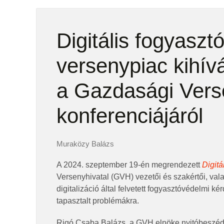
Digitális fogyasz
versenypiac kihív
a Gazdasági Vers
konferenciájáról
Muraközy Balázs
A 2024. szeptember 19-én megrendezett
Digit
Versenyhivatal (GVH) vezetői és szakértői, vala
digitalizáció által felvetett fogyasztóvédelmi k
tapasztalt problémákra.
Rigó Csaba Balázs, a GVH elnöke nyitóbesz