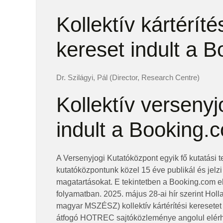
Kollektív kártéríté
kereset indult a 
Dr. Szilágyi, Pál (Director, Research Centre)
Kollektív versenyjo
indult a Booking.
A Versenyjogi Kutatóközpont egyik fő kutatási te
kutatóközpontunk közel 15 éve publikál és jelz
magatartásokat. E tekintetben a Booking.com el
folyamatban. 2025. május 28-ai hír szerint Hol
magyar MSZÉSZ) kollektív kártérítési keresetet 
átfogó HOTREC sajtóközleménye angolul elérhe