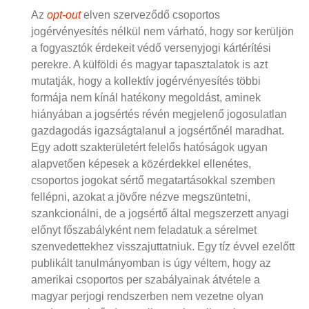
Az
opt-out
elven szerveződő csoportos
jogérvényesítés nélkül nem várható, hogy sor kerüljön
a fogyasztók érdekeit védő versenyjogi kártérítési
perekre. A külföldi és magyar tapasztalatok is azt
mutatják, hogy a kollektív jogérvényesítés többi
formája nem kínál hatékony megoldást, aminek
hiányában a jogsértés révén megjelenő jogosulatlan
gazdagodás igazságtalanul a jogsértőnél maradhat.
Egy adott szakterületért felelős hatóságok ugyan
alapvetően képesek a közérdekkel ellenétes,
csoportos jogokat sértő megatartásokkal szemben
fellépni, azokat a jövőre nézve megszüntetni,
szankcionálni, de a jogsértő által megszerzett anyagi
előnyt főszabályként nem feladatuk a sérelmet
szenvedettekhez visszajuttatniuk. Egy tíz évvel ezelőtt
publikált tanulmányomban is úgy véltem, hogy az
amerikai csoportos per szabályainak átvétele a
magyar perjogi rendszerben nem vezetne olyan