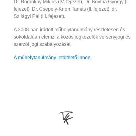
Dr. Boronkay Miklós (IV. fejezet), Dr. Boytha György (I.
fejezet), Dr. Csepely-Knorr Tamás (II. fejezet), dr.
Szilágyi Pál (III. fejezet).
A 2008-ban íródott műhelytanulmány részletesen és
sokoldalúan elemzi a közös jogkezelők versenyjogi és
szerzői jogi szabályozását.
A műhelytanulmány letölthető innen.