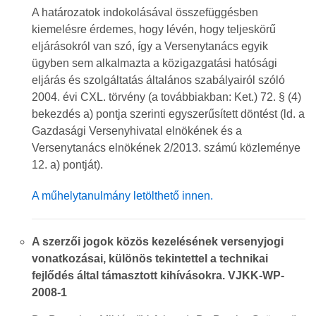
A határozatok indokolásával összefüggésben
kiemelésre érdemes, hogy lévén, hogy teljeskörű
eljárásokról van szó, így a Versenytanács egyik
ügyben sem alkalmazta a közigazgatási hatósági
eljárás és szolgáltatás általános szabályairól szóló
2004. évi CXL. törvény (a továbbiakban: Ket.) 72. § (4)
bekezdés a) pontja szerinti egyszerűsített döntést (ld. a
Gazdasági Versenyhivatal elnökének és a
Versenytanács elnökének 2/2013. számú közleménye
12. a) pontját).
A műhelytanulmány letölthető innen.
A szerzői jogok közös kezelésének versenyjogi
vonatkozásai, különös tekintettel a technikai
fejlődés által támasztott kihívásokra. VJKK-WP-
2008-1