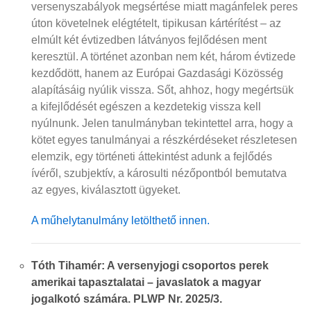
versenyszabályok megsértése miatt magánfelek peres
úton követelnek elégtételt, tipikusan kártérítést – az
elmúlt két évtizedben látványos fejlődésen ment
keresztül. A történet azonban nem két, három évtizede
kezdődött, hanem az Európai Gazdasági Közösség
alapításáig nyúlik vissza. Sőt, ahhoz, hogy megértsük
a kifejlődését egészen a kezdetekig vissza kell
nyúlnunk. Jelen tanulmányban tekintettel arra, hogy a
kötet egyes tanulmányai a részkérdéseket részletesen
elemzik, egy történeti áttekintést adunk a fejlődés
ívéről, szubjektív, a károsulti nézőpontból bemutatva
az egyes, kiválasztott ügyeket.
A műhelytanulmány letölthető innen.
Tóth Tihamér: A versenyjogi csoportos perek
amerikai tapasztalatai – javaslatok a magyar
jogalkotó számára. PLWP Nr. 2025/3.