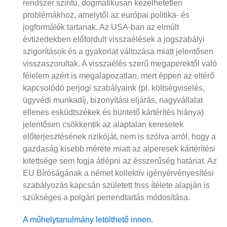
rendszer szintű, dogmatikusan kezelhetetlen
problémákhoz, amelytől az európai politika- és
jogformálók tartanak. Az USA-ban az elmúlt
évtizedekben előfordult visszaélések a jogszabályi
szigorítások és a gyakorlat változása miatt jelentősen
visszaszorultak. A visszaélés szerű megaperektől való
félelem azért is megalapozatlan, mert éppen az eltérő
kapcsolódó perjogi szabályaink (pl. költségviselés,
ügyvédi munkadíj, bizonyítási eljárás, nagyvállalat
ellenes esküdtszékek és büntető kártérítés hiánya)
jelentősen csökkentik az alaptalan keresetek
előterjesztésének rizikóját, nem is szólva arról, hogy a
gazdaság kisebb mérete miatt az alperesek kártérítési
kitettsége sem fogja átlépni az ésszerűség határiat. Az
EU Bíróságának a német kollektív igényérvényesítési
szabályozás kapcsán született friss ítélete alapján is
szükséges a polgári perrendtartás módosítása.
A műhelytanulmány letölthető innen.