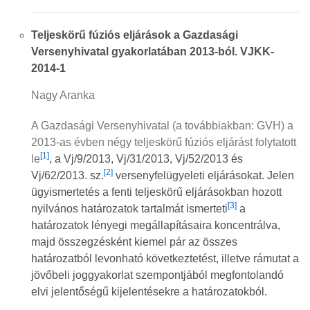
Teljeskörű fúziós eljárások a Gazdasági
Versenyhivatal gyakorlatában 2013-ból. VJKK-
2014-1
Nagy Aranka
A Gazdasági Versenyhivatal (a továbbiakban: GVH) a
2013-as évben négy teljeskörű fúziós eljárást folytatott
[1]
le
, a Vj/9/2013, Vj/31/2013, Vj/52/2013 és
[2]
Vj/62/2013. sz.
versenyfelügyeleti eljárásokat. Jelen
ügyismertetés a fenti teljeskörű eljárásokban hozott
[3]
nyilvános határozatok tartalmát ismerteti
a
határozatok lényegi megállapításaira koncentrálva,
majd összegzésként kiemel pár az összes
határozatból levonható következtetést, illetve rámutat a
jövőbeli joggyakorlat szempontjából megfontolandó
elvi jelentőségű kijelentésekre a határozatokból.